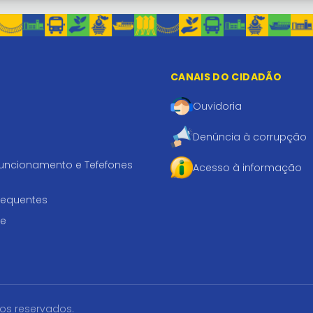
CANAIS DO CIDADÃO
Ouvidoria
Denúncia à corrupção
funcionamento e Tefefones
Acesso à informação
requentes
te
tos reservados.