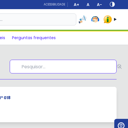
A+
A
A-
ACESSIBILIDADE
s…
eis
Perguntas frequentes
º 018
Ir par