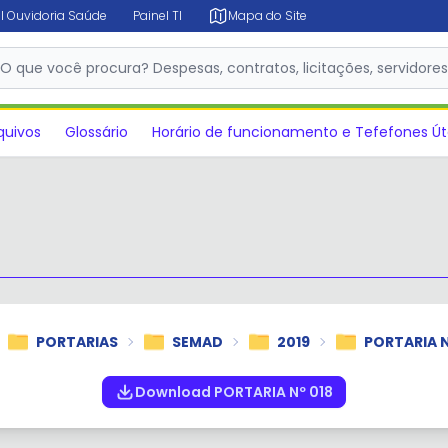
l Ouvidoria Saúde
Painel TI
Mapa do Site
✕
O que você procura? Despesas, contratos, licitações, servidore
quivos
Glossário
Horário de funcionamento e Tefefones Út
PORTARIAS
SEMAD
2019
PORTARIA N
Download PORTARIA Nº 018