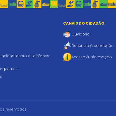
CANAIS DO CIDADÃO
Ouvidoria
Denúncia à corrupção
funcionamento e Tefefones
Acesso à informação
requentes
te
tos reservados.