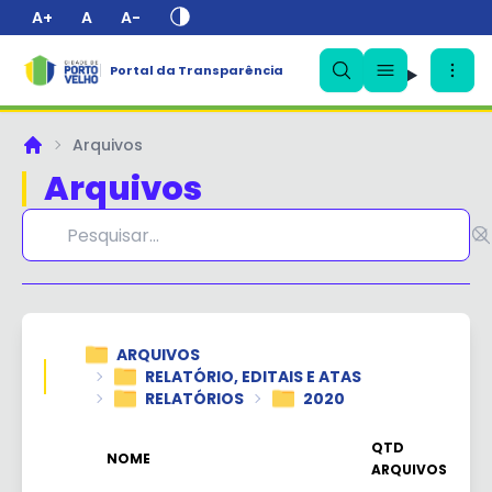
A+
A
A-
Portal da Transparência
✕
Arquivos
Principal
Arquivos
ARQUIVOS
RELATÓRIO, EDITAIS E ATAS
RELATÓRIOS
2020
QTD
NOME
ARQUIVOS