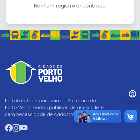
Nenhum registro encontrado.
Ir par
Portal da Transparência da Prefeitura de
Porto Velho. Dados públicos de acesso livre,
sem necessidade de cadastro.
Facebook
Instagram
YouTube