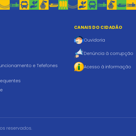
CANAIS DO CIDADÃO
Ouvidoria
Denúncia à corrupção
funcionamento e Tefefones
Acesso à informação
requentes
te
tos reservados.