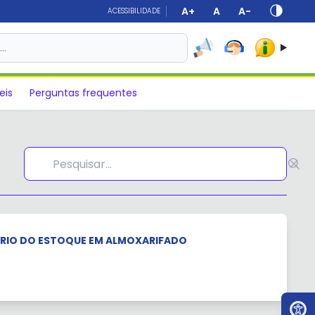
A+
A
A-
ACESSIBILIDADE
s…
eis
Perguntas frequentes
RIO DO ESTOQUE EM ALMOXARIFADO
Ir par