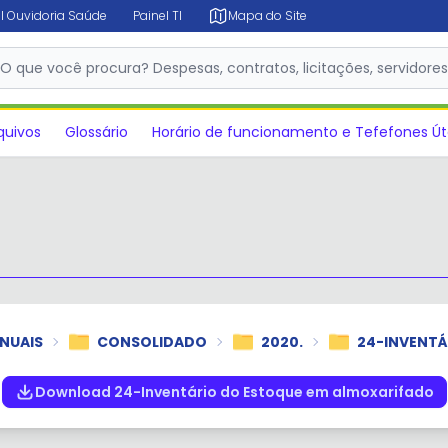
l Ouvidoria Saúde
Painel TI
Mapa do Site
✕
O que você procura? Despesas, contratos, licitações, servidore
quivos
Glossário
Horário de funcionamento e Tefefones Út
NUAIS
CONSOLIDADO
2020.
24-INVENTÁ
Download 24-Inventário do Estoque em almoxarifado