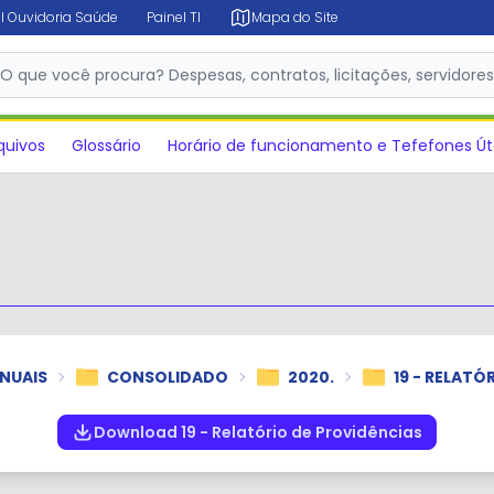
l Ouvidoria Saúde
Painel TI
Mapa do Site
✕
O que você procura? Despesas, contratos, licitações, servidore
quivos
Glossário
Horário de funcionamento e Tefefones Út
NUAIS
CONSOLIDADO
2020.
19 - RELATÓ
Download 19 - Relatório de Providências