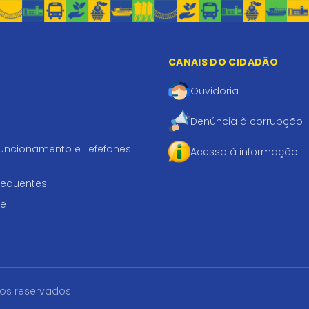
CANAIS DO CIDADÃO
Ouvidoria
Denúncia à corrupção
funcionamento e Tefefones
Acesso à informação
requentes
te
tos reservados.