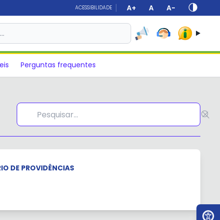
A+
A
A-
ACESSIBILIDADE
s…
eis
Perguntas frequentes
RIO DE PROVIDÊNCIAS
Ir par