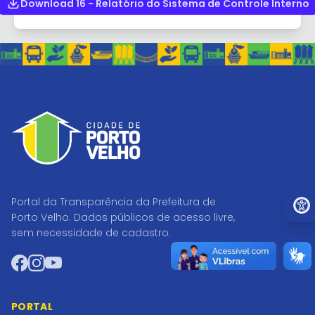
Download 16 - Relatório do Sistema de Controle Interno
Ir pa
Portal da Transparência da Prefeitura de
Porto Velho. Dados públicos de acesso livre,
sem necessidade de cadastro.
Facebook
Instagram
YouTube
PORTAL