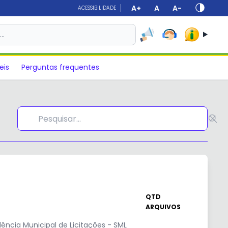
A+
A
A-
ACESSIBILIDADE
s…
eis
Perguntas frequentes
QTD
ARQUIVOS
ncia Municipal de Licitações - SML