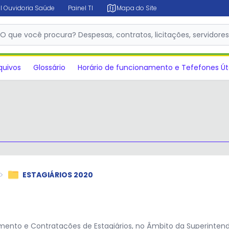
l Ouvidoria Saúde
Painel TI
Mapa do Site
O que você procura? Despesas, contratos, licitações, servidore
✕
quivos
Glossário
Horário de funcionamento e Tefefones Út
ESTAGIÁRIOS 2020
nto e Contratações de Estagiários, no Âmbito da Superintendê