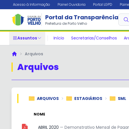
Acesso à Informação
Painel Ouvidoria
Portal LGPD
Paine
Portal da Transparência
Prefeitura de Porto Velho
Assuntos
Início
Secretarias/Conselhos
Ar
Arquivos
Principal
Arquivos
ARQUIVOS
ESTAGIÁRIOS
SML
NOME
ABRIL 2020
— Demonstrativo Mensal de Pagame