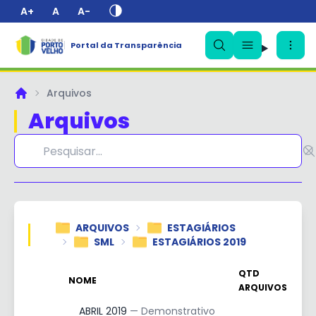
A+
A
A-
Portal da Transparência
Arquivos
Principal
Arquivos
✕
ARQUIVOS
ESTAGIÁRIOS
SML
ESTAGIÁRIOS 2019
QTD
NOME
ARQUIVOS
ABRIL 2019
— Demonstrativo