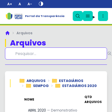
A+
A
A-
Portal da Transparência
Arquivos
Principal
Arquivos
✕
ARQUIVOS
ESTAGIÁRIOS
SEMPOG
ESTAGIÁRIOS 2020
QTD
NOME
ARQUIVOS
ABRIL 2020
— Demonstrativo