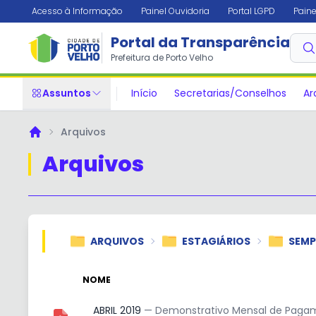
Acesso à Informação
Painel Ouvidoria
Portal LGPD
Paine
Portal da Transparência
Prefeitura de Porto Velho
Assuntos
Início
Secretarias/Conselhos
Ar
Arquivos
Principal
Arquivos
ARQUIVOS
ESTAGIÁRIOS
SEM
NOME
ABRIL 2019
— Demonstrativo Mensal de Pagame