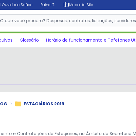
l Ouvidoria Saúde
Painel TI
Mapa do Site
O que você procura? Despesas, contratos, licitações, servidore
✕
quivos
Glossário
Horário de funcionamento e Tefefones Út
POG
ESTAGIÁRIOS 2019
nto e Contratações de Estagiários, no Âmbito da Secretaria 