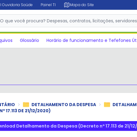
l Ouvidoria Saúde
Painel TI
Mapa do Site
✕
O que você procura? Despesas, contratos, licitações, servidore
quivos
Glossário
Horário de funcionamento e Tefefones Út
NTÁRIO
DETALHAMENTO DA DESPESA
DETALHAME
17.113 DE 21/12/2020)
nload Detalhamento da Despesa (Decreto nº 17.113 de 21/12