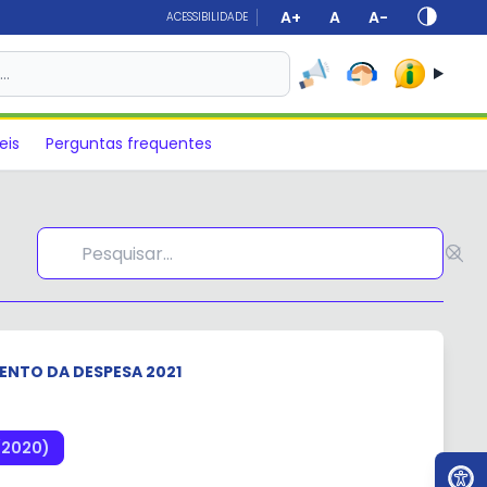
A+
A
A-
ACESSIBILIDADE
s…
eis
Perguntas frequentes
NTO DA DESPESA 2021
/2020)
Ir par