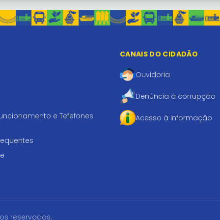
CANAIS DO CIDADÃO
Ouvidoria
Denúncia à corrupção
funcionamento e Tefefones
Acesso à informação
requentes
te
tos reservados.