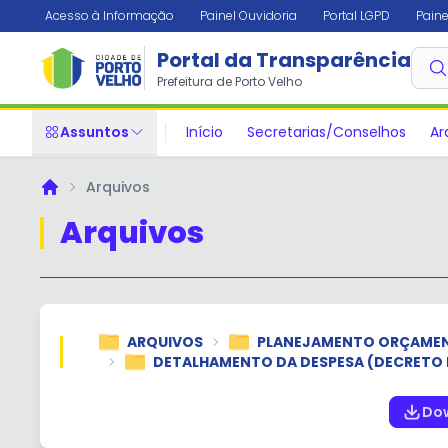
Acesso à Informação
Painel Ouvidoria
Portal LGPD
Paine
Portal da Transparência
Prefeitura de Porto Velho
Assuntos
Início
Secretarias/Conselhos
Ar
Arquivos
Principal
Arquivos
ARQUIVOS
PLANEJAMENTO ORÇAME
DETALHAMENTO DA DESPESA (DECRETO Nº 
Dow