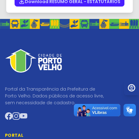
Download RESUMO GERAL - ESTATUTÁRIOS
Ir par
Portal da Transparência da Prefeitura de
Porto Velho. Dados públicos de acesso livre,
sem necessidade de cadastro.
Facebook
Instagram
YouTube
PORTAL