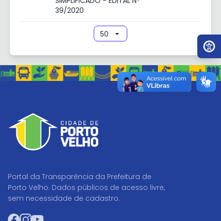
SIMPLIFICADO - EDITAL Nº
39/2020
Ir par
Portal da Transparência da Prefeitura de
Porto Velho. Dados públicos de acesso livre,
sem necessidade de cadastro.
Facebook
Instagram
YouTube