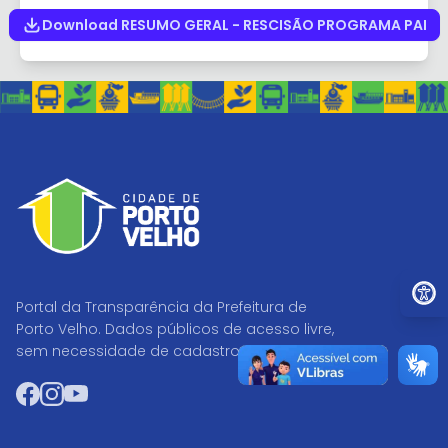
Download RESUMO GERAL - RESCISÃO PROGRAMA PAI
Ir par
Portal da Transparência da Prefeitura de
Porto Velho. Dados públicos de acesso livre,
sem necessidade de cadastro.
Facebook
Instagram
YouTube