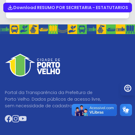
Download RESUMO POR SECRETARIA - ESTATUTARIOS
Ir par
Portal da Transparência da Prefeitura de
Porto Velho. Dados públicos de acesso livre,
sem necessidade de cadastro.
Facebook
Instagram
YouTube