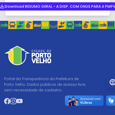
Download RESUMO GERAL - A DISP. COM ONUS PARA A PMP
Ir p
Portal da Transparência da Prefeitura de
Porto Velho. Dados públicos de acesso livre,
sem necessidade de cadastro.
Facebook
Instagram
YouTube