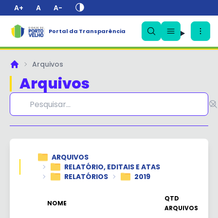
A+
A
A-
Portal da Transparência
✕
Arquivos
Principal
Arquivos
ARQUIVOS
RELATÓRIO, EDITAIS E ATAS
RELATÓRIOS
2019
QTD
NOME
ARQUIVOS