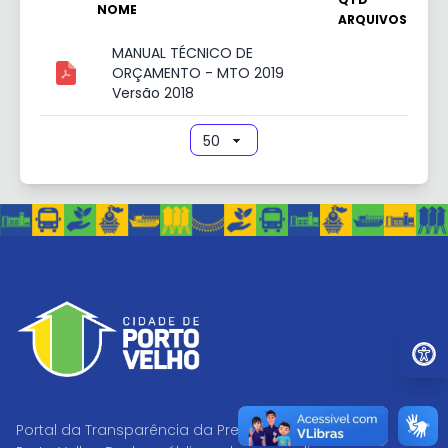
NOME
ARQUIVOS
MANUAL TÉCNICO DE
ORÇAMENTO - MTO 2019
Versão 2018
Ir par
Portal da Transparência da Prefeitura de