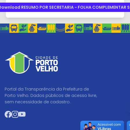
Download RESUMO POR SECRETARIA - FOLHA COMPLEMENTAR S
Portal da Transparência da Prefeitura de
Porto Velho. Dados públicos de acesso livre,
I
sem necessidade de cadastro.
Facebook
Instagram
YouTube