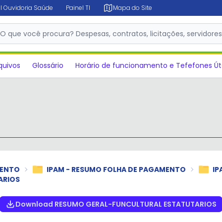
l Ouvidoria Saúde
Painel TI
Mapa do Site
✕
O que você procura? Despesas, contratos, licitações, servidore
quivos
Glossário
Horário de funcionamento e Tefefones Út
MENTO
IPAM - RESUMO FOLHA DE PAGAMENTO
IP
ARIOS
Download RESUMO GERAL-FUNCULTURAL ESTATUTARIOS