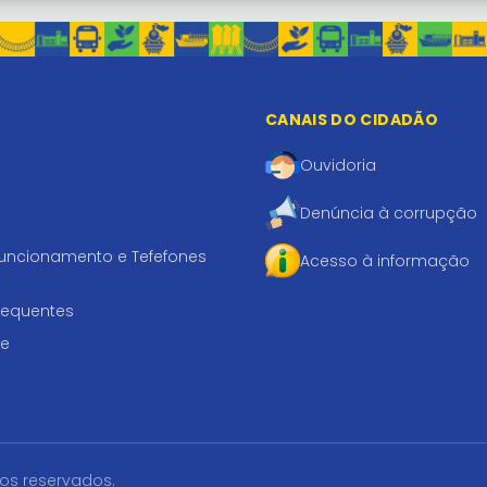
CANAIS DO CIDADÃO
Ouvidoria
Denúncia à corrupção
funcionamento e Tefefones
Acesso à informação
requentes
te
tos reservados.