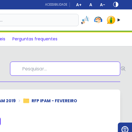
A+
A
A-
ACESSIBILIDADE
s…
eis
Perguntas frequentes
AM 2019
RFP IPAM - FEVEREIRO
Ir par