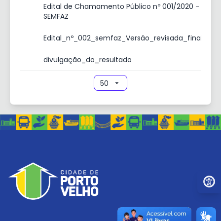
Edital de Chamamento Público nº 001/2020 -
SEMFAZ
Edital_nº_002_semfaz_Versão_revisada_final
divulgação_do_resultado
Ir par