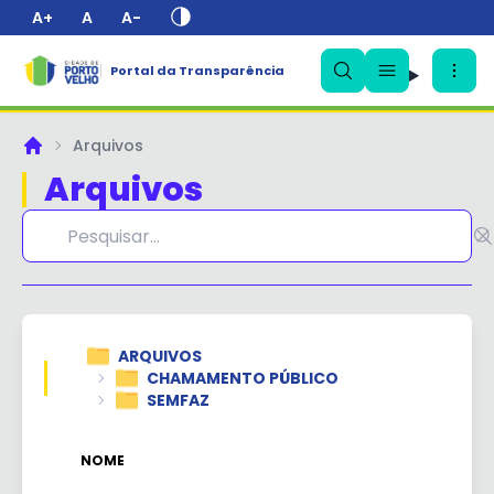
A+
A
A-
Portal da Transparência
✕
Arquivos
Principal
Arquivos
ARQUIVOS
CHAMAMENTO PÚBLICO
SEMFAZ
QT
NOME
AR