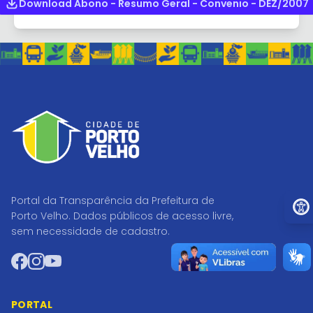
Download Abono - Resumo Geral - Convenio - DEZ/2007
Ir pa
Portal da Transparência da Prefeitura de
Porto Velho. Dados públicos de acesso livre,
sem necessidade de cadastro.
Facebook
Instagram
YouTube
PORTAL