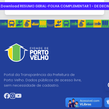
Download RESUMO GERAL-FOLHA COMPLEMENTAR 1 - DE DEC
Portal da Transparência da Prefeitura de
Porto Velho. Dados públicos de acesso livre,
Ir
sem necessidade de cadastro.
Facebook
Instagram
YouTube