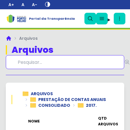
A+
A
A-
Portal da Transparência
Arquivos
Principal
Arquivos
✕
ARQUIVOS
PRESTAÇÃO DE CONTAS ANUAIS
CONSOLIDADO
2017.
QTD
NOME
ARQUIVOS