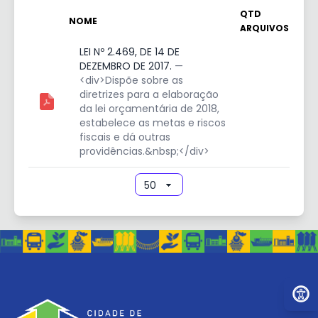
QTD
NOME
ARQUIVOS
LEI Nº 2.469, DE 14 DE
DEZEMBRO DE 2017.
—
<div>Dispõe sobre as
diretrizes para a elaboração
da lei orçamentária de 2018,
estabelece as metas e riscos
fiscais e dá outras
providências.&nbsp;</div>
Ir par