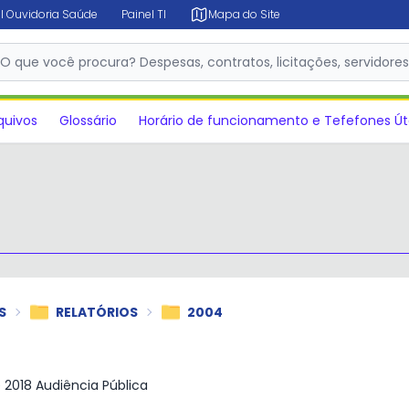
l Ouvidoria Saúde
Painel TI
Mapa do Site
O que você procura? Despesas, contratos, licitações, servidore
✕
quivos
Glossário
Horário de funcionamento e Tefefones Út
S
RELATÓRIOS
2004
e 2018 Audiência Pública