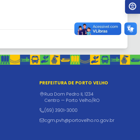
Ir par
PREFEITURA DE PORTO VELHO
Rua Dom Pedro II, 1234
Centro — Porto Velho/RO
(69) 3901-3000
cgm.pvh@portovelho.ro.gov.br