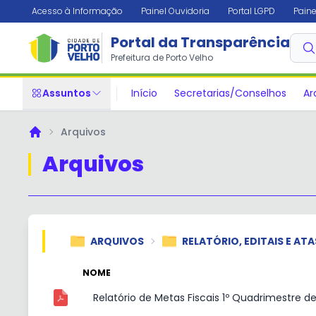
Acesso à Informação
Painel Ouvidoria
Portal LGPD
Paine
Portal da Transparência
Prefeitura de Porto Velho
Assuntos
Início
Secretarias/Conselhos
Ar
Arquivos
Principal
Arquivos
ARQUIVOS
RELATÓRIO, EDITAIS E ATA
NOME
Relatório de Metas Fiscais 1º Quadrimestre d