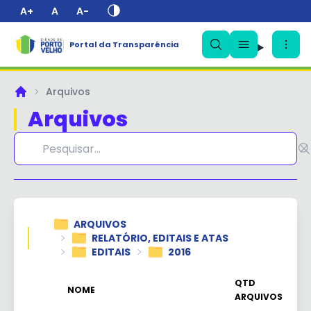
A+
A
A-
Portal da Transparência
✕
Arquivos
Principal
Arquivos
ARQUIVOS
RELATÓRIO, EDITAIS E ATAS
EDITAIS
2016
QTD
NOME
ARQUIVOS