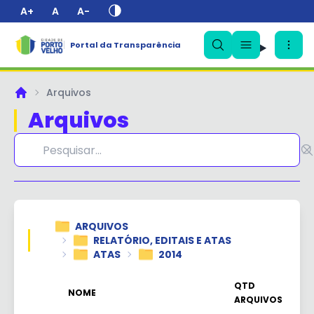
A+
A
A-
Portal da Transparência
✕
Arquivos
Principal
Arquivos
ARQUIVOS
RELATÓRIO, EDITAIS E ATAS
ATAS
2014
QTD
NOME
ARQUIVOS