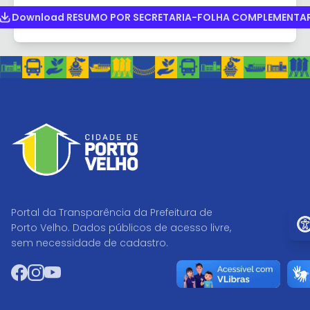
Download RESUMO POR SECRETARIA-FOLHA COMPLEMENTA
Portal da Transparência da Prefeitura de
Ir p
Porto Velho. Dados públicos de acesso livre,
sem necessidade de cadastro.
Facebook
Instagram
YouTube