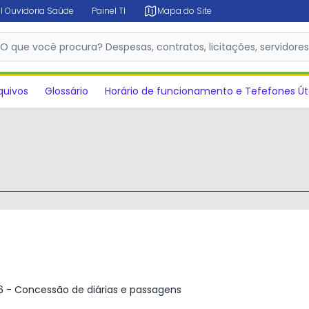
l Ouvidoria Saúde
Painel TI
Mapa do Site
O que você procura? Despesas, contratos, licitações, servidore
✕
quivos
Glossário
Horário de funcionamento e Tefefones Út
6 - Concessão de diárias e passagens