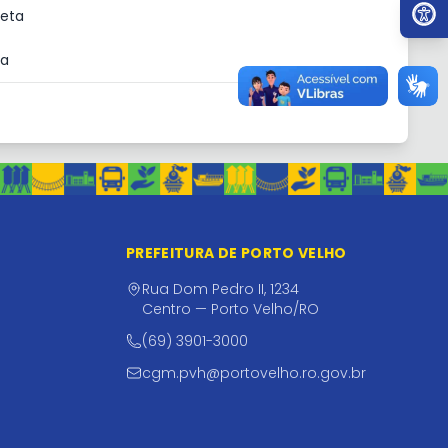
Ir par
reta
ta
PREFEITURA DE PORTO VELHO
Rua Dom Pedro II, 1234
Centro — Porto Velho/RO
(69) 3901-3000
cgm.pvh@portovelho.ro.gov.br