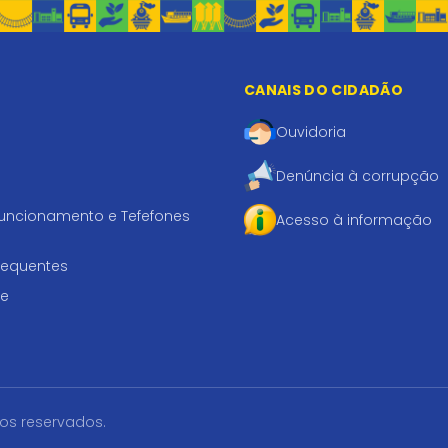
CANAIS DO CIDADÃO
Ouvidoria
Denúncia à corrupção
funcionamento e Tefefones
Acesso à informação
requentes
te
tos reservados.