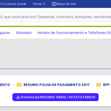
l Ouvidoria Saúde
Painel TI
Mapa do Site
✕
O que você procura? Despesas, contratos, licitações, servidore
quivos
Glossário
Horário de funcionamento e Tefefones Út
MENTO
RESUMO FOLHA DE PAGAMENTO 2017
RFP 
Download RESUMO GERAL-ESTATUTARIOS