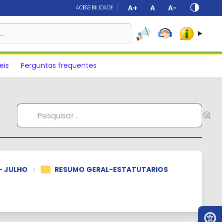
A+
A
A-
ACESSIBILIDADE
s…
eis
Perguntas frequentes
- JULHO
RESUMO GERAL-ESTATUTARIOS
Ir par