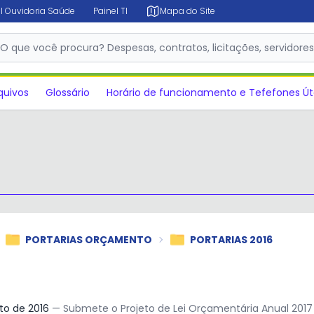
l Ouvidoria Saúde
Painel TI
Mapa do Site
O que você procura? Despesas, contratos, licitações, servidore
✕
quivos
Glossário
Horário de funcionamento e Tefefones Út
PORTARIAS ORÇAMENTO
PORTARIAS 2016
to de 2016
— Submete o Projeto de Lei Orçamentária Anual 2017 