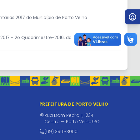
Ir par
tárias 2017 do Município de Porto Velho
-2017 - 2o Quadrimestre-2016, da
PREFEITURA DE PORTO VELHO
Rua Dom Pedro II, 1234
Centro — Porto Velho/RO
(69) 3901-3000