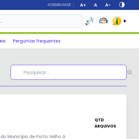
A+
A
A-
ACESSIBILIDADE
s…
eis
Perguntas frequentes
QTD
ARQUIVOS
do Município de Porto Velho à