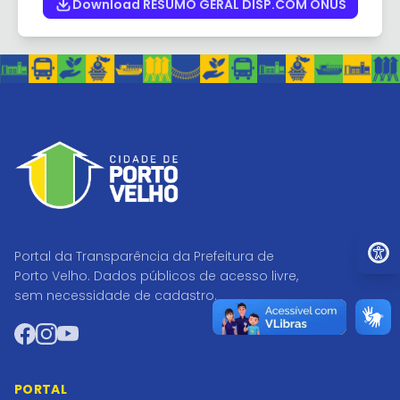
Download RESUMO GERAL DISP.COM ONUS
Ir par
Portal da Transparência da Prefeitura de
Porto Velho. Dados públicos de acesso livre,
sem necessidade de cadastro.
Facebook
Instagram
YouTube
PORTAL