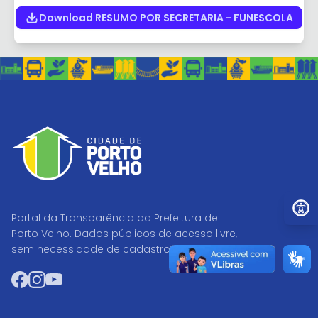
Download RESUMO POR SECRETARIA - FUNESCOLA
Ir par
Portal da Transparência da Prefeitura de
Porto Velho. Dados públicos de acesso livre,
sem necessidade de cadastro.
Facebook
Instagram
YouTube