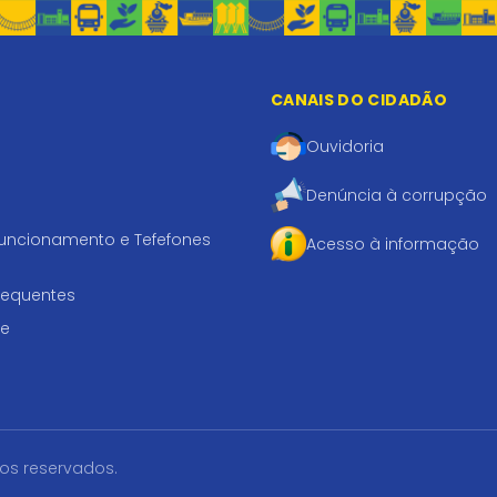
CANAIS DO CIDADÃO
Ouvidoria
Denúncia à corrupção
funcionamento e Tefefones
Acesso à informação
requentes
te
tos reservados.