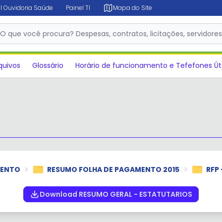
l Ouvidoria Saúde
Painel TI
Mapa do Site
✕
O que você procura? Despesas, contratos, licitações, servidore
quivos
Glossário
Horário de funcionamento e Tefefones Út
MENTO
RESUMO FOLHA DE PAGAMENTO 2015
RFP 
Download RESUMO GERAL - ESTATUTARIOS