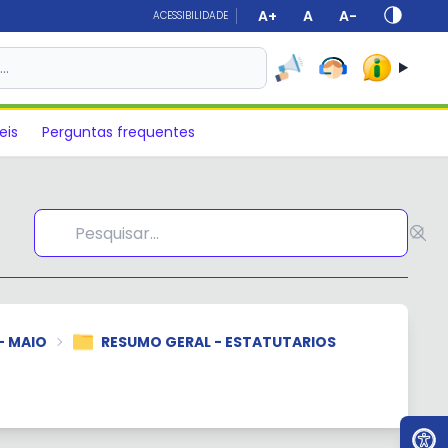
A+
A
A-
ACESSIBILIDADE
s…
eis
Perguntas frequentes
- MAIO
RESUMO GERAL - ESTATUTARIOS
Ir par