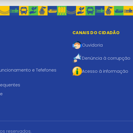
CANAIS DO CIDADÃO
Ouvidoria
Denúncia à corrupção
funcionamento e Tefefones
Acesso à informação
requentes
te
tos reservados.