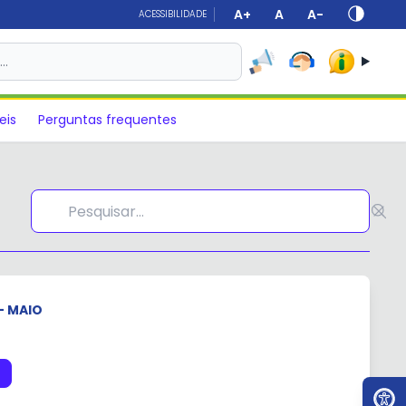
A+
A
A-
ACESSIBILIDADE
s…
eis
Perguntas frequentes
- MAIO
Ir par