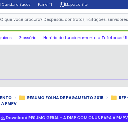
l Ouvidoria Saúde
Painel TI
Mapa do Site
✕
O que você procura? Despesas, contratos, licitações, servidore
quivos
Glossário
Horário de funcionamento e Tefefones Út
MENTO
RESUMO FOLHA DE PAGAMENTO 2015
RFP 
 A PMPV
Download RESUMO GERAL - A DISP COM ONUS PARA A PMPV