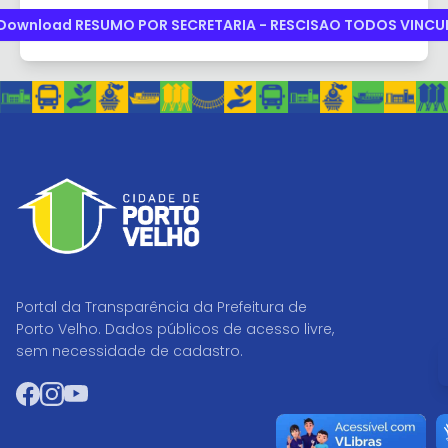
Download RESUMO POR SECRETARIA - RESCISAO TODOS VINCU
Portal da Transparência da Prefeitura de
Porto Velho. Dados públicos de acesso livre,
I
sem necessidade de cadastro.
Facebook
Instagram
YouTube