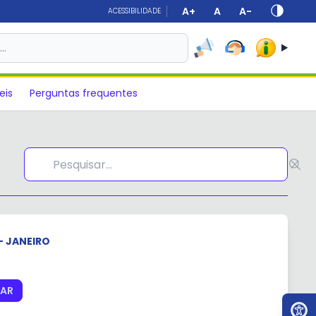
A+
A
A-
ACESSIBILIDADE
s…
eis
Perguntas frequentes
- JANEIRO
TAR
Ir par