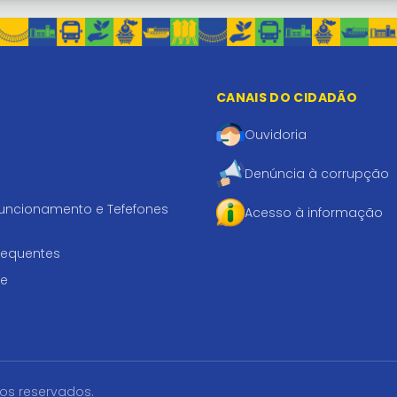
CANAIS DO CIDADÃO
Ouvidoria
Denúncia à corrupção
funcionamento e Tefefones
Acesso à informação
requentes
te
tos reservados.