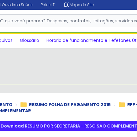
l Ouvidoria Saúde
Painel TI
Mapa do Site
✕
O que você procura? Despesas, contratos, licitações, servidore
quivos
Glossário
Horário de funcionamento e Tefefones Út
MENTO
RESUMO FOLHA DE PAGAMENTO 2015
RFP 
COMPLEMENTAR
Download RESUMO POR SECRETARIA - RESCISAO COMPLEMEN