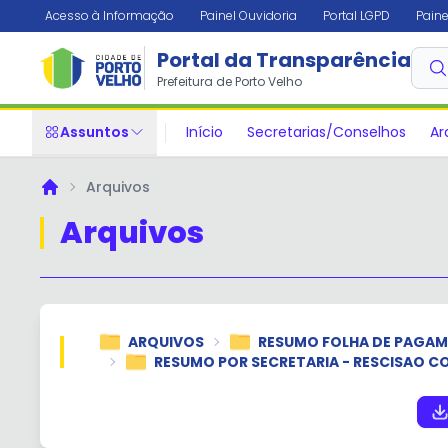
Acesso à Informação
Painel Ouvidoria
Portal LGPD
Paine
Portal da Transparência
Prefeitura de Porto Velho
Assuntos
Início
Secretarias/Conselhos
Ar
Arquivos
Principal
Arquivos
ARQUIVOS
RESUMO FOLHA DE PAGA
RESUMO POR SECRETARIA - RESCISAO 