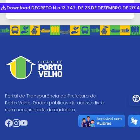
Download DECRETO N.o 13.747, DE 23 DE DEZEMBRO DE 2014
Ir p
Portal da Transparência da Prefeitura de
Porto Velho. Dados públicos de acesso livre,
sem necessidade de cadastro.
Facebook
Instagram
YouTube