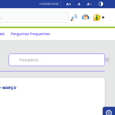
A+
A
A-
ACESSIBILIDADE
s…
eis
Perguntas frequentes
 - MARÇO
Ir par