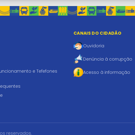
CANAIS DO CIDADÃO
Ouvidoria
Denúncia à corrupção
funcionamento e Tefefones
Acesso à informação
requentes
te
tos reservados.