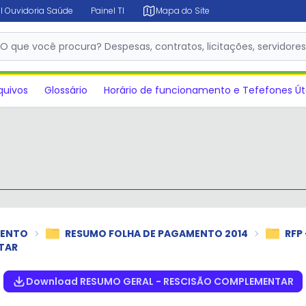
l Ouvidoria Saúde
Painel TI
Mapa do Site
✕
O que você procura? Despesas, contratos, licitações, servidore
quivos
Glossário
Horário de funcionamento e Tefefones Út
MENTO
RESUMO FOLHA DE PAGAMENTO 2014
RFP
TAR
Download RESUMO GERAL - RESCISÃO COMPLEMENTAR