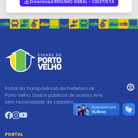
Download RESUMO GERAL - CELETISTA
Ir par
Portal da Transparência da Prefeitura de
Porto Velho. Dados públicos de acesso livre,
sem necessidade de cadastro.
Facebook
Instagram
YouTube
PORTAL