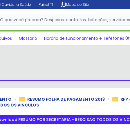
l Ouvidoria Saúde
Painel TI
Mapa do Site
✕
O que você procura? Despesas, contratos, licitações, servidore
quivos
Glossário
Horário de funcionamento e Tefefones Út
MENTO
RESUMO FOLHA DE PAGAMENTO 2013
RFP
ODOS OS VINCULOS
ownload RESUMO POR SECRETARIA - RESCISAO TODOS OS VIN