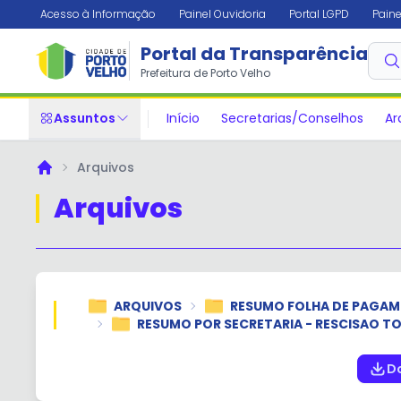
Acesso à Informação
Painel Ouvidoria
Portal LGPD
Paine
Portal da Transparência
Prefeitura de Porto Velho
Assuntos
Início
Secretarias/Conselhos
Ar
Arquivos
Principal
Arquivos
ARQUIVOS
RESUMO FOLHA DE PAGA
RESUMO POR SECRETARIA - RESCISAO T
D