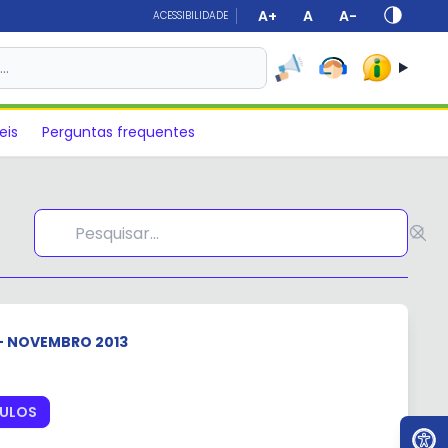
A+
A
A-
ACESSIBILIDADE
s…
eis
Perguntas frequentes
 - NOVEMBRO 2013
CULOS
Ir par