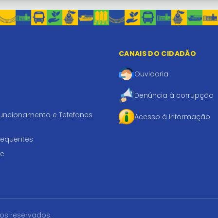
CANAIS DO CIDADÃO
Ouvidoria
Denúncia à corrupção
funcionamento e Tefefones
Acesso à informação
requentes
te
tos reservados.