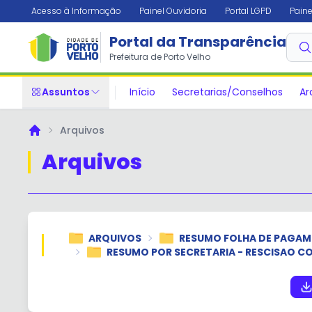
Acesso à Informação
Painel Ouvidoria
Portal LGPD
Paine
Portal da Transparência
Prefeitura de Porto Velho
Assuntos
Início
Secretarias/Conselhos
Ar
Arquivos
Principal
Arquivos
ARQUIVOS
RESUMO FOLHA DE PAGA
RESUMO POR SECRETARIA - RESCISAO 