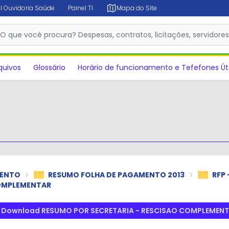
l Ouvidoria Saúde
Painel TI
Mapa do Site
✕
O que você procura? Despesas, contratos, licitações, servidore
quivos
Glossário
Horário de funcionamento e Tefefones Út
MENTO
RESUMO FOLHA DE PAGAMENTO 2013
RFP
COMPLEMENTAR
Download RESUMO POR SECRETARIA - RESCISAO COMPLEMEN