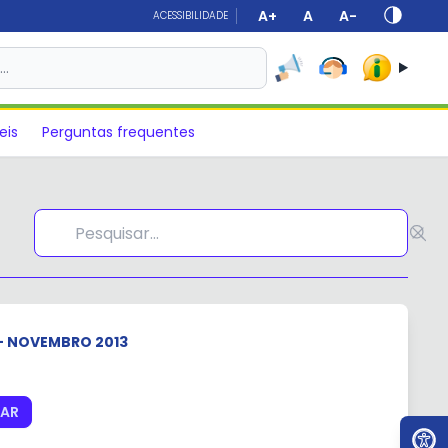
A+
A
A-
ACESSIBILIDADE
s…
eis
Perguntas frequentes
 - NOVEMBRO 2013
TAR
Ir par