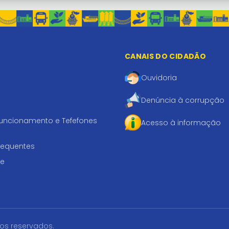
CANAIS DO CIDADÃO
Ouvidoria
Denúncia à corrupção
funcionamento e Tefefones
Acesso à informação
requentes
te
tos reservados.