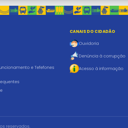
CANAIS DO CIDADÃO
Ouvidoria
Denúncia à corrupção
funcionamento e Tefefones
Acesso à informação
requentes
te
tos reservados.