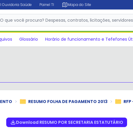
l Ouvidoria Saúde
Painel TI
Mapa do Site
✕
O que você procura? Despesas, contratos, licitações, servidore
quivos
Glossário
Horário de funcionamento e Tefefones Út
MENTO
RESUMO FOLHA DE PAGAMENTO 2013
RFP
Download RESUMO POR SECRETARIA ESTATUTÁRIO