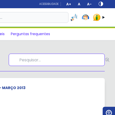
A+
A
A-
ACESSIBILIDADE
s…
eis
Perguntas frequentes
 - MARÇO 2013
Ir par