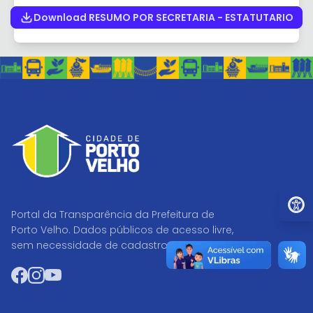
Download RESUMO POR SECRETARIA - ESTATUTARIO
Ir par
Portal da Transparência da Prefeitura de
Porto Velho. Dados públicos de acesso livre,
sem necessidade de cadastro.
Facebook
Instagram
YouTube