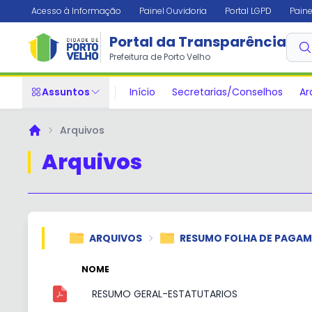
Acesso à Informação
Painel Ouvidoria
Portal LGPD
Paine
Portal da Transparência
Prefeitura de Porto Velho
Assuntos
Início
Secretarias/Conselhos
Ar
Arquivos
Principal
Arquivos
ARQUIVOS
RESUMO FOLHA DE PAGA
NOME
RESUMO GERAL-ESTATUTARIOS