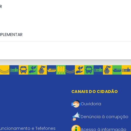
R
MPLEMENTAR
CANAIS DO CIDADÃO
Ouvidoria
Denúncia à corrupção
funcionamento e Tefefones
Acesso à informação