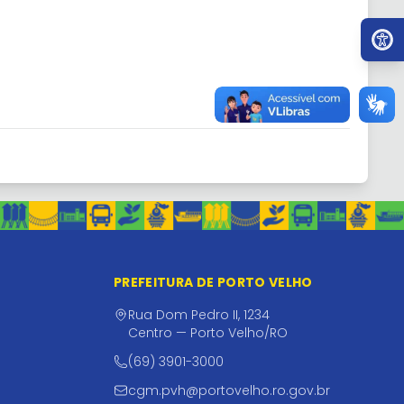
Ir par
PREFEITURA DE PORTO VELHO
Rua Dom Pedro II, 1234
Centro — Porto Velho/RO
(69) 3901-3000
cgm.pvh@portovelho.ro.gov.br