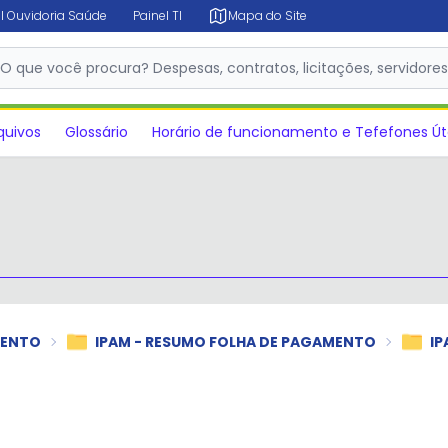
l Ouvidoria Saúde
Painel TI
Mapa do Site
O que você procura? Despesas, contratos, licitações, servidore
✕
quivos
Glossário
Horário de funcionamento e Tefefones Út
MENTO
IPAM - RESUMO FOLHA DE PAGAMENTO
IP