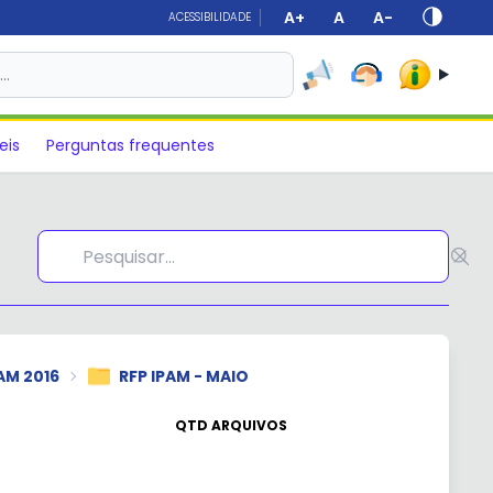
A+
A
A-
ACESSIBILIDADE
s…
eis
Perguntas frequentes
AM 2016
RFP IPAM - MAIO
QTD ARQUIVOS