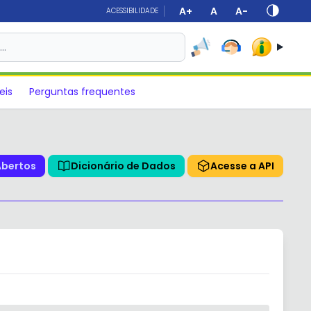
A+
A
A-
ACESSIBILIDADE
s…
eis
Perguntas frequentes
Abertos
Dicionário de Dados
Acesse a API