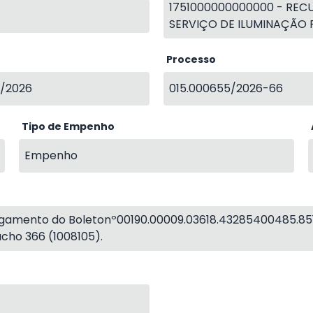
1751000000000000 - REC
SERVIÇO DE ILUMINAÇÃO P
Processo
/2026
015.000655/2026-66
Tipo de Empenho
Empenho
amento do Boletonº00190.00009.03618.43285400485.851
cho 366 (1008105).