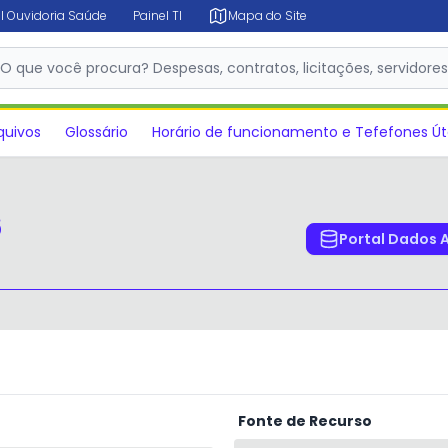
l Ouvidoria Saúde
Painel TI
Mapa do Site
O que você procura? Despesas, contratos, licitações, servidore
quivos
Glossário
Horário de funcionamento e Tefefones Út
6
Portal Dados 
Fonte de Recurso