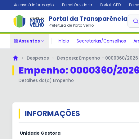
Acesso à Informação
Painel Ouvidoria
Portal LGPD
Paine
Portal da Transparência
✕
Prefeitura de Porto Velho
Assuntos
Início
Secretarias/Conselhos
Ar
Despesas
Despesa: Empenho - 0000360/2026
Principal
Empenho: 0000360/202
Detalhes do(a) Empenho
INFORMAÇÕES
Unidade Gestora