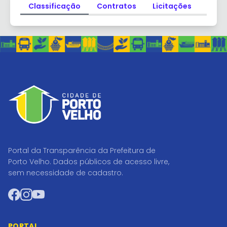
Classificação
Contratos
Licitações
Dado
Portal da Transparência da Prefeitura de
Porto Velho. Dados públicos de acesso livre,
sem necessidade de cadastro.
Facebook
Instagram
YouTube
PORTAL