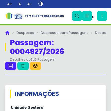
A+
A
A-
✕
Portal da Transparência
Despesas
Despesas com Passagens
Despesa
Principal
Passagem:
0004927/2026
Detalhes do(a) Passagem
INFORMAÇÕES
Unidade Gestora