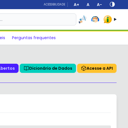
A+
A
A-
ACESSIBILIDADE
s…
eis
Perguntas frequentes
Abertos
Dicionário de Dados
Acesse a API