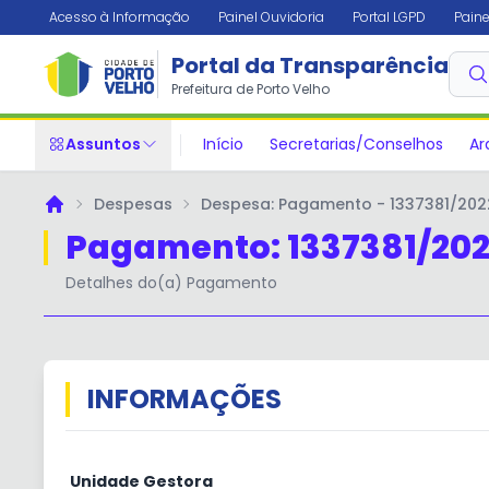
Acesso à Informação
Painel Ouvidoria
Portal LGPD
Paine
Portal da Transparência
✕
Prefeitura de Porto Velho
Assuntos
Início
Secretarias/Conselhos
Ar
Despesas
Despesa: Pagamento - 1337381/202
Principal
Pagamento: 1337381/20
Detalhes do(a) Pagamento
INFORMAÇÕES
Unidade Gestora