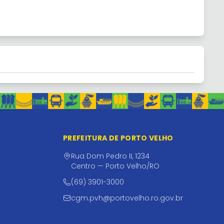
PREFEITURA DE PORTO VELHO
Rua Dom Pedro II, 1234
Centro — Porto Velho/RO
(69) 3901-3000
cgm.pvh@portovelho.ro.gov.br