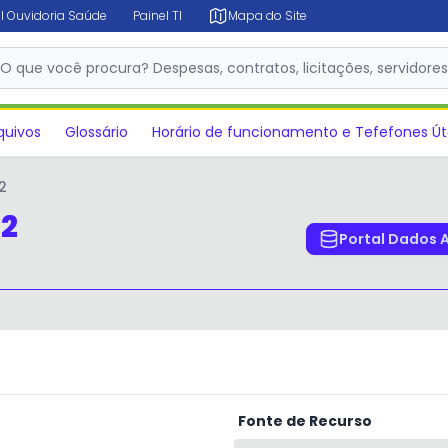
l Ouvidoria Saúde
Painel TI
Mapa do Site
O que você procura? Despesas, contratos, licitações, servidore
quivos
Glossário
Horário de funcionamento e Tefefones Út
2
22
Portal Dados 
Fonte de Recurso